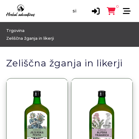
0
Trgovina
Zeliščna žganja in likerji
Zeliščna žganja in likerji