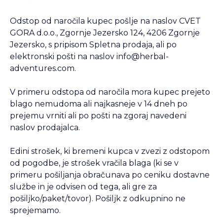
Odstop od naročila kupec pošlje na naslov CVET
GORA d.o.o., Zgornje Jezersko 124, 4206 Zgornje
Jezersko, s pripisom Spletna prodaja, ali po
elektronski pošti na naslov info@herbal-
adventures.com.
V primeru odstopa od naročila mora kupec prejeto
blago nemudoma ali najkasneje v 14 dneh po
prejemu vrniti ali po pošti na zgoraj navedeni
naslov prodajalca.
Edini strošek, ki bremeni kupca v zvezi z odstopom
od pogodbe, je strošek vračila blaga (ki se v
primeru pošiljanja obračunava po ceniku dostavne
službe in je odvisen od tega, ali gre za
pošiljko/paket/tovor). Pošiljk z odkupnino ne
sprejemamo.