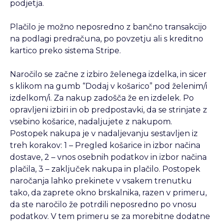
podjetja.
Plačilo je možno neposredno z bančno transakcijo
na podlagi predračuna, po povzetju ali s kreditno
kartico preko sistema Stripe.
Naročilo se začne z izbiro želenega izdelka, in sicer
s klikom na gumb “Dodaj v košarico” pod želenim/i
izdelkom/i. Za nakup zadošča že en izdelek. Po
opravljeni izbiri in ob predpostavki, da se strinjate z
vsebino košarice, nadaljujete z nakupom.
Postopek nakupa je v nadaljevanju sestavljen iz
treh korakov: 1 – Pregled košarice in izbor načina
dostave, 2 – vnos osebnih podatkov in izbor načina
plačila, 3 – zaključek nakupa in plačilo. Postopek
naročanja lahko prekinete v vsakem trenutku
tako, da zaprete okno brskalnika, razen v primeru,
da ste naročilo že potrdili neposredno po vnosu
podatkov. V tem primeru se za morebitne dodatne