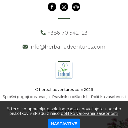
+386 70 542 123
info@herbal-adventures.com
© herbal-adventures.com 2026
Splošni pogoji poslovanja
|
Pravilnik o piškotkih
|
Politika zasebnosti
S tem, ko uporabljate spletno mesto, dovoljujete uporabo
Izdelava: ETREND
piškotkov v skladu z našo
politiko varovanja zasebnosti
.
NASTAVITVE