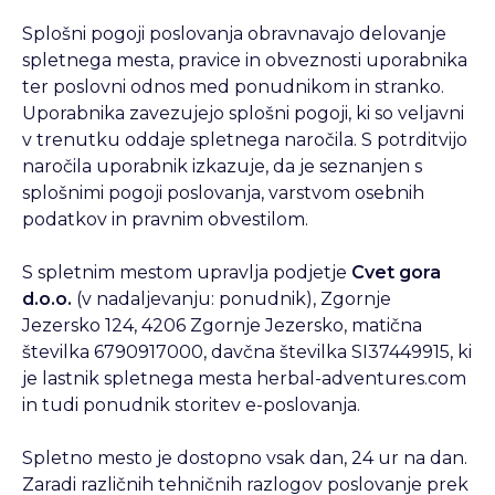
Splošni pogoji poslovanja obravnavajo delovanje
spletnega mesta, pravice in obveznosti uporabnika
ter poslovni odnos med ponudnikom in stranko.
Uporabnika zavezujejo splošni pogoji, ki so veljavni
v trenutku oddaje spletnega naročila. S potrditvijo
naročila uporabnik izkazuje, da je seznanjen s
splošnimi pogoji poslovanja, varstvom osebnih
podatkov in pravnim obvestilom.
S spletnim mestom upravlja podjetje
Cvet gora
d.o.o.
(v nadaljevanju: ponudnik), Zgornje
Jezersko 124, 4206 Zgornje Jezersko, matična
številka 6790917000, davčna številka SI37449915, ki
je lastnik spletnega mesta herbal-adventures.com
in tudi ponudnik storitev e-poslovanja.
Spletno mesto je dostopno vsak dan, 24 ur na dan.
Zaradi različnih tehničnih razlogov poslovanje prek