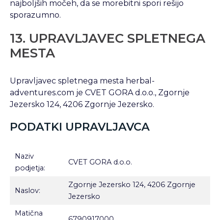
najboljših močeh, da se morebitni spori rešijo
sporazumno.
13. UPRAVLJAVEC SPLETNEGA
MESTA
Upravljavec spletnega mesta herbal-
adventures.com je CVET GORA d.o.o., Zgornje
Jezersko 124, 4206 Zgornje Jezersko.
PODATKI UPRAVLJAVCA
Naziv
CVET GORA d.o.o.
podjetja:
Zgornje Jezersko 124, 4206 Zgornje
Naslov:
Jezersko
Matična
6790917000