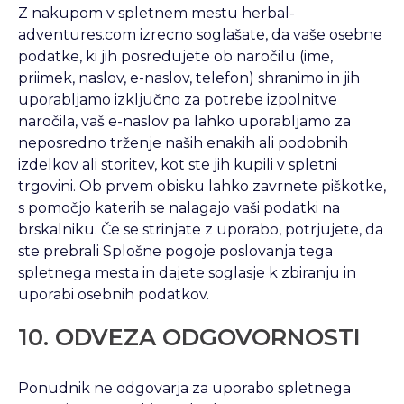
Z nakupom v spletnem mestu herbal-
adventures.com izrecno soglašate, da vaše osebne
podatke, ki jih posredujete ob naročilu (ime,
priimek, naslov, e-naslov, telefon) shranimo in jih
uporabljamo izključno za potrebe izpolnitve
naročila, vaš e-naslov pa lahko uporabljamo za
neposredno trženje naših enakih ali podobnih
izdelkov ali storitev, kot ste jih kupili v spletni
trgovini. Ob prvem obisku lahko zavrnete piškotke,
s pomočjo katerih se nalagajo vaši podatki na
brskalniku. Če se strinjate z uporabo, potrjujete, da
ste prebrali Splošne pogoje poslovanja tega
spletnega mesta in dajete soglasje k zbiranju in
uporabi osebnih podatkov.
10. ODVEZA ODGOVORNOSTI
Ponudnik ne odgovarja za uporabo spletnega