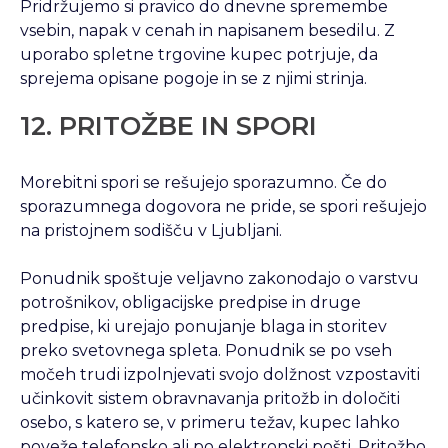
Pridržujemo si pravico do dnevne spremembe
vsebin, napak v cenah in napisanem besedilu. Z
uporabo spletne trgovine kupec potrjuje, da
sprejema opisane pogoje in se z njimi strinja.
12. PRITOŽBE IN SPORI
Morebitni spori se rešujejo sporazumno. Če do
sporazumnega dogovora ne pride, se spori rešujejo
na pristojnem sodišču v Ljubljani.
Ponudnik spoštuje veljavno zakonodajo o varstvu
potrošnikov, obligacijske predpise in druge
predpise, ki urejajo ponujanje blaga in storitev
preko svetovnega spleta. Ponudnik se po vseh
močeh trudi izpolnjevati svojo dolžnost vzpostaviti
učinkovit sistem obravnavanja pritožb in določiti
osebo, s katero se, v primeru težav, kupec lahko
poveže telefonsko ali po elektronski pošti. Pritožbo