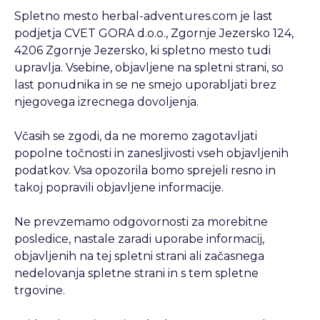
Spletno mesto herbal-adventures.com je last
podjetja CVET GORA d.o.o., Zgornje Jezersko 124,
4206 Zgornje Jezersko, ki spletno mesto tudi
upravlja. Vsebine, objavljene na spletni strani, so
last ponudnika in se ne smejo uporabljati brez
njegovega izrecnega dovoljenja.
Včasih se zgodi, da ne moremo zagotavljati
popolne točnosti in zanesljivosti vseh objavljenih
podatkov. Vsa opozorila bomo sprejeli resno in
takoj popravili objavljene informacije.
Ne prevzemamo odgovornosti za morebitne
posledice, nastale zaradi uporabe informacij,
objavljenih na tej spletni strani ali začasnega
nedelovanja spletne strani in s tem spletne
trgovine.