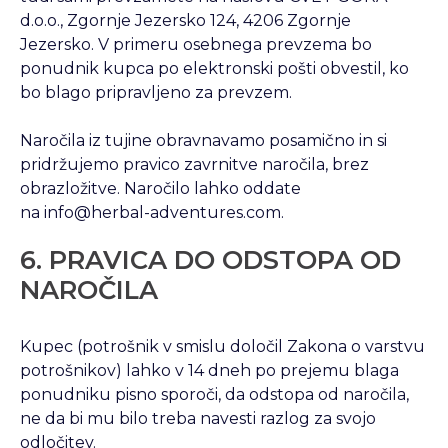
d.o.o., Zgornje Jezersko 124, 4206 Zgornje
Jezersko. V primeru osebnega prevzema bo
ponudnik kupca po elektronski pošti obvestil, ko
bo blago pripravljeno za prevzem.
Naročila iz tujine obravnavamo posamično in si
pridržujemo pravico zavrnitve naročila, brez
obrazložitve. Naročilo lahko oddate
na info@herbal-adventures.com.
6. PRAVICA DO ODSTOPA OD
NAROČILA
Kupec (potrošnik v smislu določil Zakona o varstvu
potrošnikov) lahko v 14 dneh po prejemu blaga
ponudniku pisno sporoči, da odstopa od naročila,
ne da bi mu bilo treba navesti razlog za svojo
odločitev.