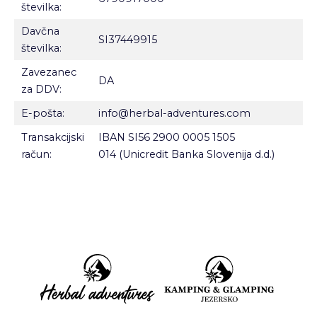
številka:
Davčna
SI37449915
številka:
Zavezanec
DA
za DDV:
E-pošta:
info@herbal-adventures.com
Transakcijski
IBAN SI56 2900 0005 1505
račun:
014 (Unicredit Banka Slovenija d.d.)