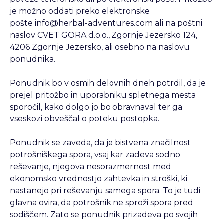
je možno oddati preko elektronske
pošte info@herbal-adventures.com ali na poštni
naslov CVET GORA d.o.o., Zgornje Jezersko 124,
4206 Zgornje Jezersko, ali osebno na naslovu
ponudnika.
Ponudnik bo v osmih delovnih dneh potrdil, da je
prejel pritožbo in uporabniku spletnega mesta
sporočil, kako dolgo jo bo obravnaval ter ga
vseskozi obveščal o poteku postopka.
Ponudnik se zaveda, da je bistvena značilnost
potrošniškega spora, vsaj kar zadeva sodno
reševanje, njegova nesorazmernost med
ekonomsko vrednostjo zahtevka in stroški, ki
nastanejo pri reševanju samega spora. To je tudi
glavna ovira, da potrošnik ne sproži spora pred
sodiščem. Zato se ponudnik prizadeva po svojih