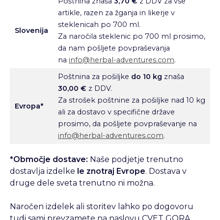
Poštnina znaša
3,70 €
z DDV za vse
artikle, razen za žganja in likerje v
steklenicah po 700 ml.
Slovenija
Za naročila steklenic po 700 ml prosimo,
da nam pošljete povpraševanja
na
info@herbal-adventures.com
.
Poštnina za pošiljke
do 10 kg
znaša
30,00 €
z DDV.
Za strošek poštnine za pošiljke nad 10 kg
Evropa*
ali za dostavo v specifične države
prosimo, da pošljete povpraševanje na
info@herbal-adventures.com
.
*Območje dostave:
Naše podjetje trenutno
dostavlja izdelke
le znotraj Evrope
. Dostava v
druge dele sveta trenutno ni možna.
Naročen izdelek ali storitev lahko po dogovoru
tudi sami prevzamete na naslovu CVET GORA